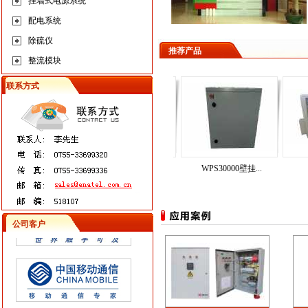
挂墙式电源系统
配电系统
除硫仪
推荐产品
整流模块
联系方式
U直流配电系统
EPS50000智能...
WPS30000壁挂...
WP
公司客户